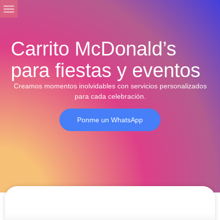
EN NUESTRO CENTRO
EVENTOS ESPECIALES
QUIÉNES SOMOS
Carrito McDonald’s
para fiestas y eventos
Creamos momentos inolvidables con servicios personalizados
para cada celebración.
Ponme un WhatsApp