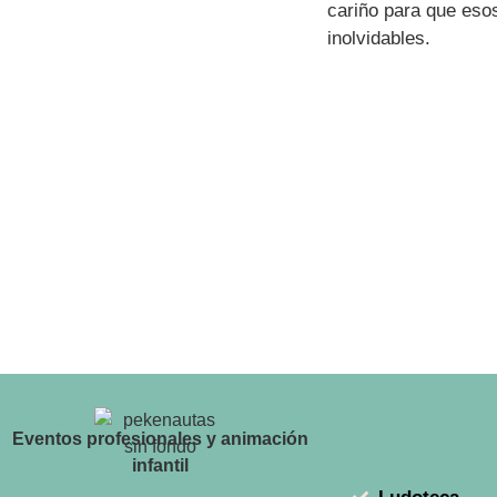
cariño para que eso
inolvidables.
Eventos profesionales y animación
infantil