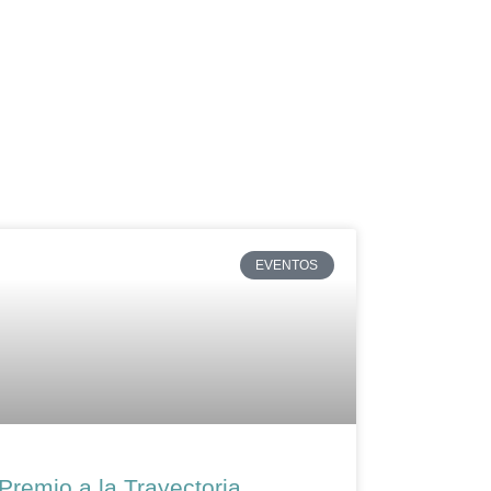
Hazlo inolvidable y llena tu vida de
momentos.
Contactar
EVENTOS
Premio a la Trayectoria