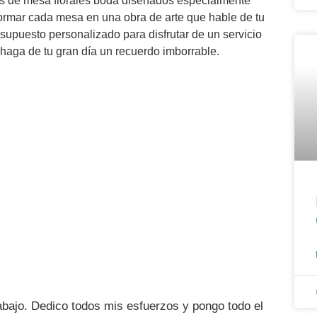
ros de mesa florales boda diseñados especialmente
sformar cada mesa en una obra de arte que hable de tu
supuesto personalizado para disfrutar de un servicio
 haga de tu gran día un recuerdo imborrable.
tos únicos
 llena tu vida de momentos.
ontactar
bajo. Dedico todos mis esfuerzos y pongo todo el