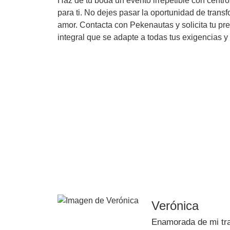
Haz de tu boda un evento irrepetible con cent
para ti. No dejes pasar la oportunidad de tran
amor. Contacta con Pekenautas y solicita tu pre
integral que se adapte a todas tus exigencias y
Even
Hazlo inolvidable y
C
Verónica
Enamorada de mi tra